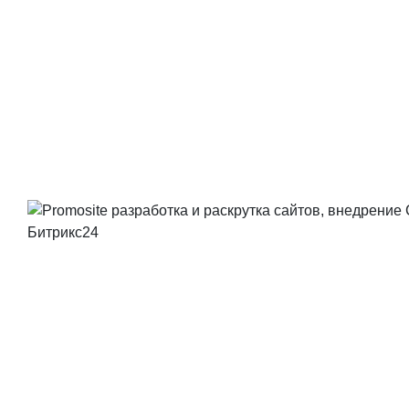
Услуги:
PROMOSITE
© 2004-2026 PromoSite.ua Техническая поддержка и модерниз
работающих на базе CMS 1С-Битрикс Управление сайтом.
Политика конфиденциальности