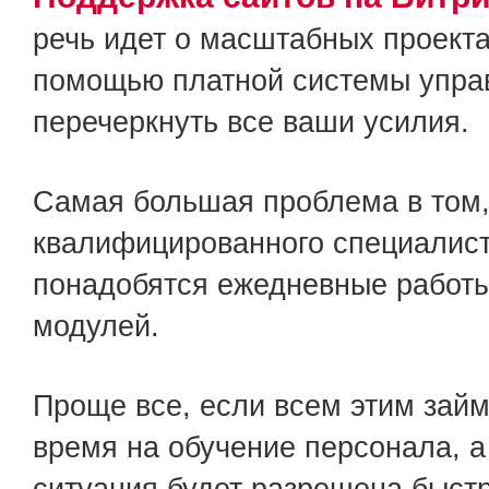
Разработка сайтов
речь идет о масштабных проекта
помощью платной системы управ
Поддержка сайтов
перечеркнуть все ваши усилия.
Раскрутка сайтов
Самая большая проблема в том,
квалифицированного специалиста
Контекстная реклама
понадобятся ежедневные работы
модулей.
Реклама YouTube
Проще все, если всем этим займ
время на обучение персонала, 