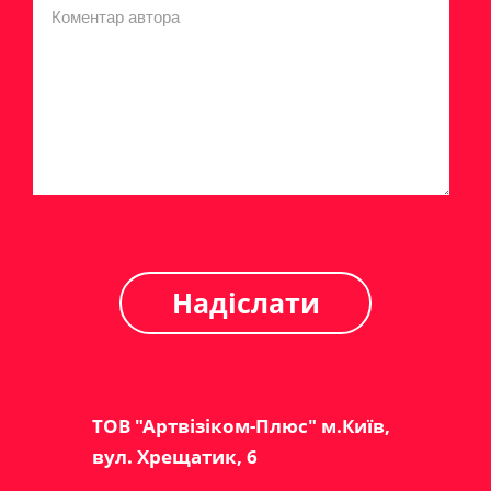
ТОВ "Артвізіком-Плюс" м.Київ,
вул. Хрещатик, 6