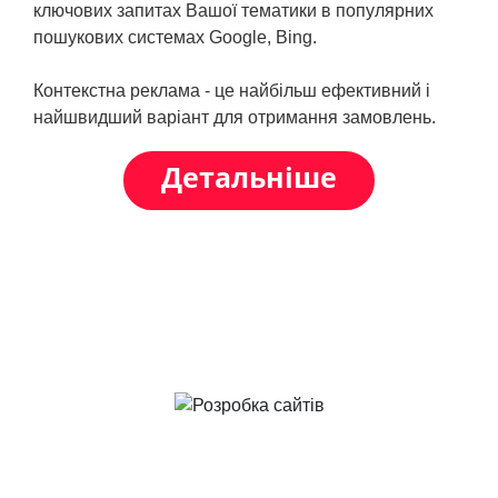
КОНТАКТИ
ключових запитах Вашої тематики в популярних
пошукових системах Google, Bing.
Контекстна реклама - це найбільш ефективний і
найшвидший варіант для отримання замовлень.
УВІЙТИ
Детальніше
Російська версія
Розробка сайтів
Розробка сайтів
Підтримка сайтів
Розкрутка сайтів
Ми професійно розробляємо корпоративні
сайти та Інтернет магазини на базі CMS