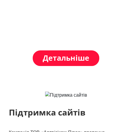
Бітрікс, є золотим сертифікованим партнером
Контекстна реклама
системи, а так само учасником програми
моніторингу якості впровадження.
Реклама YouTube
Впровадження KeyCRM
Детальніше
Впровадження Uspacy
Підтримка сайтів