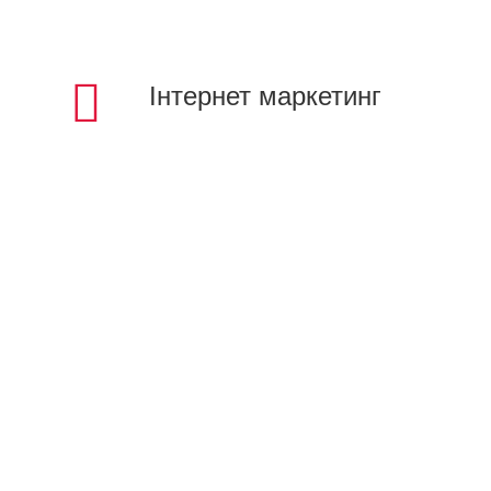
Інтернет маркетинг
Портфоліо
Приклади проектів створених з
використанням CMS «Бітрікс: Управління
сайтом». Серед наших робіт: Інтернет
магазини, корпоративні сайти, інформаційні
портали, сайти візитки.