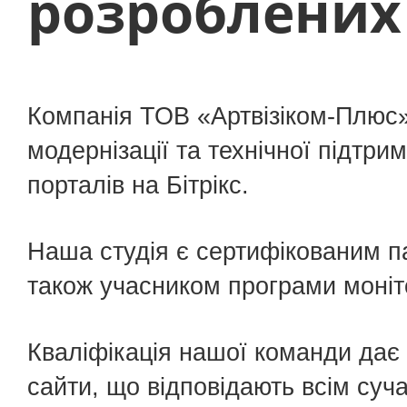
розроблених 
Розробка сайтів
Підтримка сайтів
Компанія ТОВ «Артвізіком-Плюс»
модернізації та технічної підтри
Розкрутка сайтів
порталів на Бітрікс.
Контекстна реклама
Наша студія є сертифікованим па
також учасником програми моніт
Реклама YouTube
Кваліфікація нашої команди дає
Впровадження KeyCRM
сайти, що відповідають всім суч