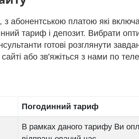
 з абонентською платою які включа
динний тариф і депозит. Вибрати о
нсультанти готові розглянути завда
сайті або зв'яжіться з нами по тел
Погодинний тариф
В рамках даного тарифу Ви опл
відпрацьований час.