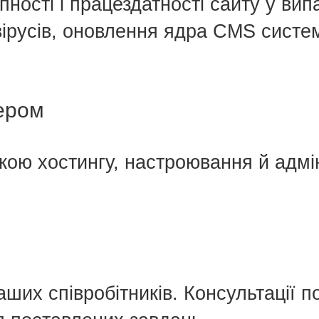
пності і працездатності сайту у ви
ірусів, оновлення ядра CMS систем
дером
кою хостингу, настроювання й адмі
аших співробітників. Консультації 