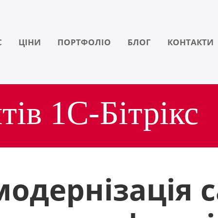
С
ЦІНИ
ПОРТФОЛІО
БЛОГ
КОНТАКТИ
тів 1С-Бітрікс
модернізація с