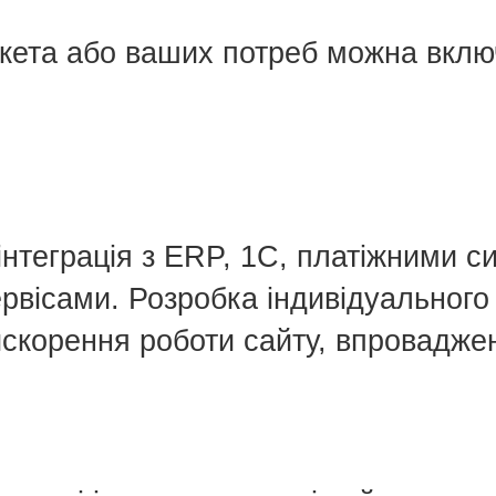
акета або ваших потреб можна включ
інтеграція з ERP, 1С, платіжними 
вісами. Розробка індивідуального 
искорення роботи сайту, впровадж