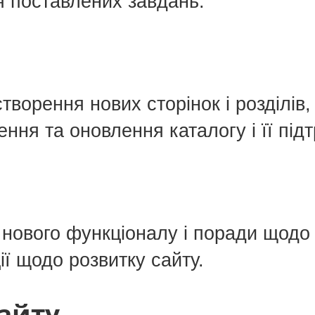
я поставлених завдань.
творення нових сторінок і розділів,
ння та оновлення каталогу і її під
 нового функціоналу і поради щодо
ї щодо розвитку сайту.
сайту