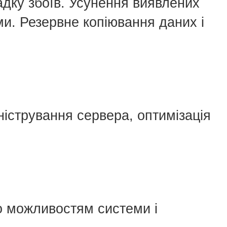
падку збоїв. Усунення виявлених
и. Резервне копіювання даних і
ністрування сервера, оптимізація
по можливостям системи і