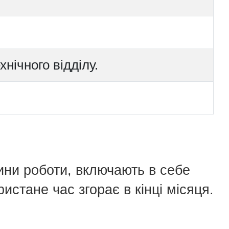
нічного відділу.
ини роботи, включають в себе
истане час згорає в кінці місяця.