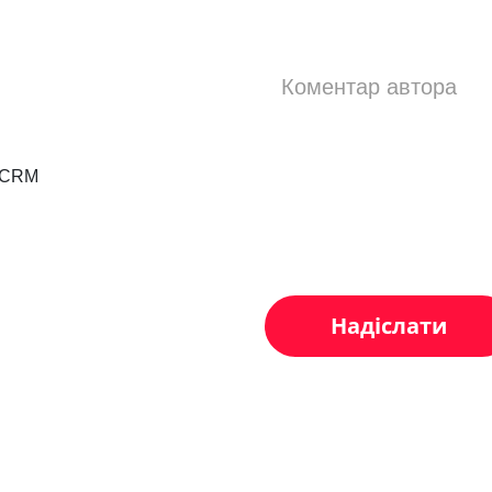
кова
ТОВ "Артвізіком-Пл