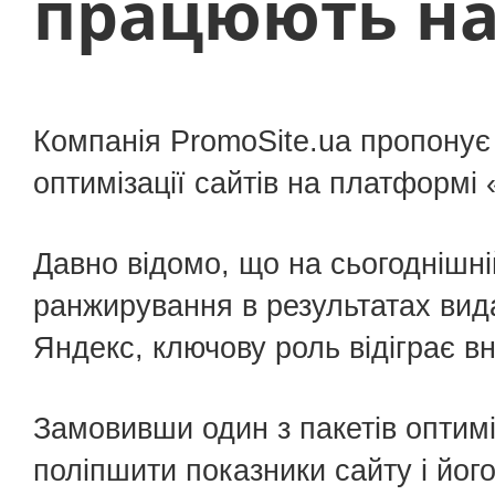
працюють на 
Розробка сайтів
Підтримка сайтів
Компанія PromoSite.ua пропонує
оптимізації сайтів на платформі 
Розкрутка сайтів
Давно відомо, що на сьогоднішн
Контекстна реклама
ранжирування в результатах вид
Яндекс, ключову роль відіграє вн
Реклама YouTube
Замовивши один з пакетів оптимі
Впровадження KeyCRM
поліпшити показники сайту і йог