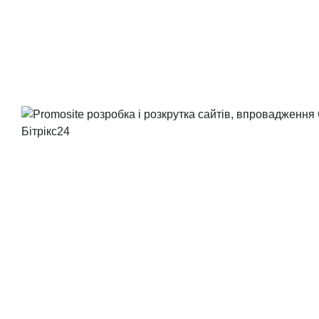
Послуги:
PROMOSITE
© 2004-2026 PromoSite.ua Розкрутка сайтів на 1С-Бітрікс, пошу
оптимізація сайту Бітрікс, просування сайтів.